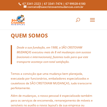
67 3341-2323 | 67 3341-7474 |
67 99928-6180
contato@saocristovammudancas.com.br
QUEM SOMOS
Desde a sua fundação, em 1988, a SÃO CRISTOVAM
MUDANÇAS executou mais de 8 mil mudanças com sucesso
(nacionais e internacionais), fazemos tudo para que este
transporte aconteça com total satisfação.
Temos a convicção que uma mudança bem planejada,
executada por funcionários, embaladores especializados e
cautelosos da SÃO CRISTOVAM MUDANÇAS, tudo transcorre
perfeitamente.
Além de mudanças, o nosso pessoal é especializado também
para os serviços de encomenda, remanejamento de móveis e
sensíveis no auxílio a novos layout’s da sua empresa ou